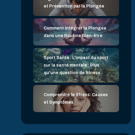
et Prévention par la Plongée
Comment Intégrer la Plongée
dans une Routine Bien-être
Sport Santé : L'impact du sport
sur la santé mentale : Plus
qu'une question de fitness
Comprendre le Stress: Causes
et Symptômes